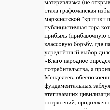
материализма (не откры
стала графоманская изб
марксистской “критики п
публицистичная гора ко
прибыль (прибавочную с
классовую борьбу, где п
усреднённый выбор диле
«Благо народное определ
потребительства, а прои
Менделеев, обеспокоенн
фундаментальных заблу
втягивавших цивилизаци
потрясений, продолженн