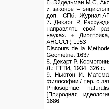
6. Эйдельман М.С. Ак
и законов – энциклопе
доп.– СПб.: Журнал АП,
7. Декарт Р. Рассужд
направлять свой ра
науках. + Диоптрика
АНСССР, 1953
Discours de la Methode
Geometrie. 1637
8. Декарт Р. Космогония
Л.: ГТТИ, 1934. 326 с.
9. Ньютон И. Матема
философии / пер. с лат
Philosophiae natural
[Природная идеолог
1686.