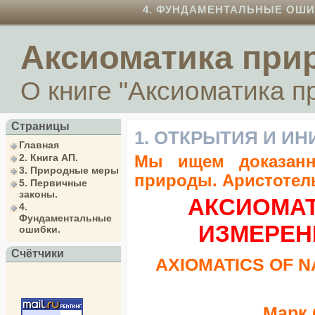
4. ФУНДАМЕНТАЛЬНЫЕ ОШИ
Аксиоматика при
О книге "Аксиоматика 
Страницы
1. ОТКРЫТИЯ И И
Главная
2. Книга АП.
Мы ищем доказанн
3. Природные меры
природы. Аристотель
5. Первичные
законы.
АКСИОМА
4.
Фундаментальные
ИЗМЕРЕН
ошибки.
Счётчики
AXIOMATICS OF 
Марк 