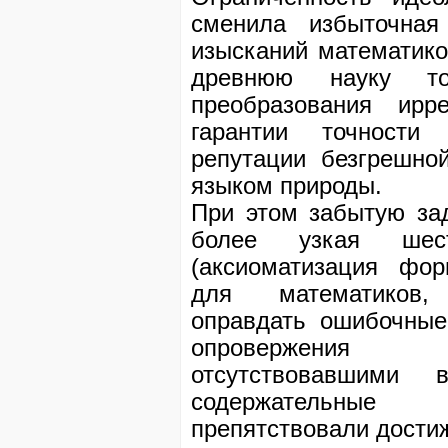
сменила избыточная
изысканий математико
древнюю науку т
преобразования ирр
гарантии точности
репутации безгрешно
языком природы.
При этом забытую за
более узкая шес
(аксиоматизация фо
для математиков,
оправдать ошибочные
опровержения
отсутствовавшими 
содержательные 
препятствовали дости