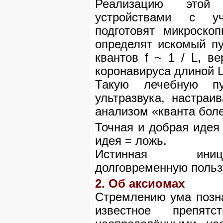
Реализацию этой 
устройствами с у
подготовят микроско
определят искомый пу
квантов f ~ 1 / L, в
коронавируса длиной L
Такую лечебную пу
ультразвука, настраи
анализом «кванта боле
Точная и добрая идея 
идея = ложь.
Истинная иници
долговременную польз
2. Об аксиомах
Стремлению ума позна
известное препя