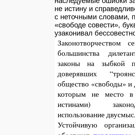
наследуемые ошибки з
не истину и справедлив
с неточными словами, 
«свободе совести», бу
узаконивал бессовестно
Законотворчеством с
большинства дилета
законы на зыбкой п
доверявших “троя
общество «свободы» и 
которым не место в 
истинами) законо
использование двусмыс
Устойчивую организа
обеспечат