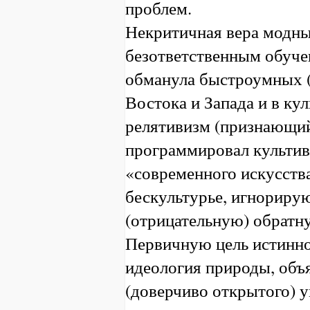
проблем.
Некритичная вера модн
безответственным обуч
обманула быстроумных (
Востока и Запада и в ку
релятивизм (признающи
программировал культи
«современного искусст
бескультурье, игнориру
(отрицательную) обратн
Первичную цель истинно
идеология природы, объ
(доверчиво открытого) 