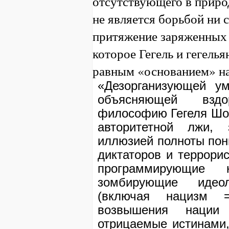
отсутствующего в природ
не является борьбой ни с
притяжение заряженных 
которое Гегель и гегелья
равным «основанием» н
«Дезорганизующей у
объясняющей взд
философию Гегеля Шоп
авторитетной лжи,
иллюзией полноты пон
диктаторов и террори
программирующие 
зомбирующие идео
(включая нацизм 
возвышения нации 
отрицаемые истинами