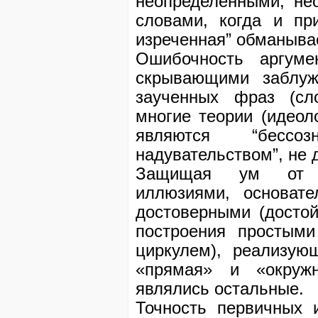
неопределёнными, не
словами, когда и пр
изреченная” обманывае
Ошибочность аргуме
скрывающими заблуж
заученных фраз (сл
многие теории (идеоло
являются “бессоз
надувательством”, не
Защищая ум от о
иллюзиями, основате
достоверными (досто
построения простыми
циркулем), реализую
«прямая» и «окружн
являлись остальные.
Точность первичных 