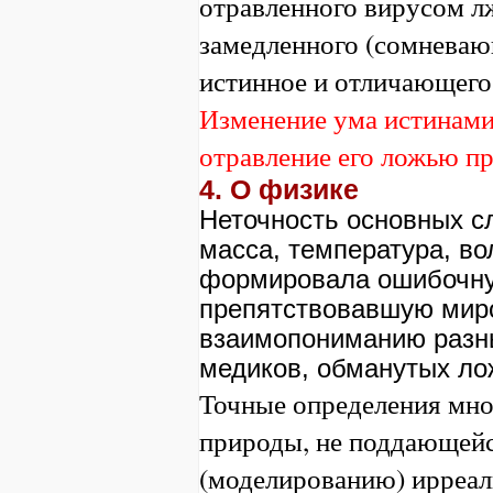
отравленного вирусом л
замедленного (сомнева
истинное и отличающего
Изменение ума истинами
отравление его ложью п
4. О физике
Неточность основных с
масса, температура, вол
формировала ошибочну
препятствовавшую мир
взаимопониманию разн
медиков, обманутых ло
Точные определения мно
природы, не поддающей
(моделированию) ирреа