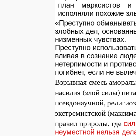
план марксистов и 
исполняли похожие зл
«Преступно обманыват
злобных дел, основанн
низменных чувствах.
Преступно использоват
вливая в сознание люд
нетерпимости и противо
погибнет, если не вылеч
Взрывная смесь амораль
насилия (злой силы) пи
псевдонаучной, религиоз
экстремистской (максим
правил природы, где
сил
неуместной нельзя дела