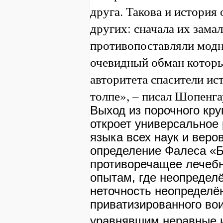
друга. Такова и история
других: сначала их зама
противопоставляли модн
очевидный обман котор
авторитета спасители ис
толпе», – писал Шопенг
Выход из порочного кру
откроет универсальное
языка всех наук и вер
определение Фалеса «Б
противоречащее лечеб
опытам, где неопредел
неточность неопределён
приватизированного во
уравнявшим неравные 