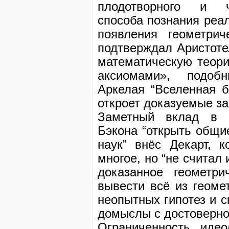
плодотворного и че
способа познания реал
появления геометрич
подтверждал Аристотел
математическую теор
аксиомами», подоб
Аркелая “Вселенная б
откроет доказуемые з
Заметный вклад в р
Бэкона “открыть общи
наук” внёс Декарт, к
многое, но “не считал
доказанное геометр
вывести всё из геоме
неопытных гипотез и с
домыслы с достоверно
Ограниченность идео