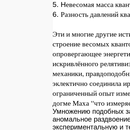
евесомая масса кван
5. Н
Разность давлений кв
6.
Эти и многие другие ис
строение весомых квант
опровергающее энергети
искривлённого релятивиз
механики, правдоподобн
эклектично соединила и
ограниченный опыт изм
догме Маха “что измеряе
Умножению подобных з
аномальное раздвоение
экспериментальную и т