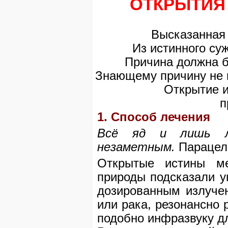
ОТКРЫТИЯ
Высказанная 
Из истинного су
Причина должна б
Знающему причину не 
Открытие 
п
1. Способ лечения
Всё яд и лишь л
незаметным.
Парацел
Открытые истины ме
природы подсказали у
дозированным излучен
или рака, резонансно
подобно инфразвуку д