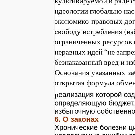
культивируемой в ряде 
идеологии глобально на
экономико-правовых до
свободу истребления (и
ограниченных ресурсов 
неравных идей “не запр
безнаказанный вред и и
Основания указанных
за
открытая формула обме
р
еализация которой озд
определяющую бюджет, 
избыточную собственно
6.
О законах
Хронические болезни ц