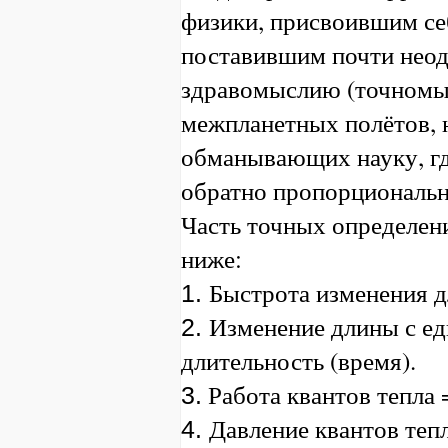
физики, присвоившим себ
поставившим почти нео
здравомыслию (точномы
межпланетных полётов, 
обманывающих науку, гд
обратно пропорциональн
Часть точных определени
ниже:
Быстрота изменения д
1.
Изменение длины с е
2.
длительность (время).
Работа квантов тепла 
3.
Давление квантов теп
4.