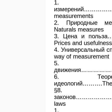
1. Т
измерений………
measurements
2. Природные
Naturals measures
3. Цена и по
Prices and usefulness
4. Универсальный с
way of measurement
5. Не
движения…………………
6. Теоре
идеологий……….Theore
§8. И
законов……………
laws
1. 